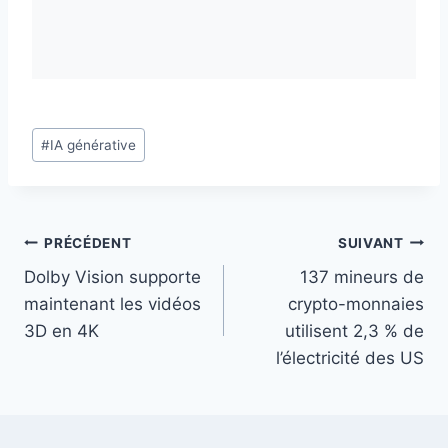
Étiquettes
#
IA générative
de
la
publication :
Navigation
PRÉCÉDENT
SUIVANT
Dolby Vision supporte
137 mineurs de
de
maintenant les vidéos
crypto-monnaies
l’article
3D en 4K
utilisent 2,3 % de
l’électricité des US