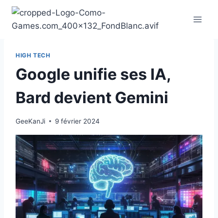
Aller
au
contenu
HIGH TECH
Google unifie ses IA,
Bard devient Gemini
GeeKanJi
9 février 2024