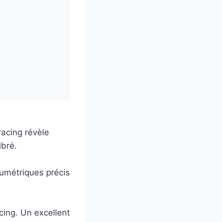
acing révèle
ibré.
lumétriques précis
acing. Un excellent