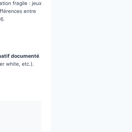
tion fragile : jeux
fférences entre
6.
natif documenté
r white, etc.).