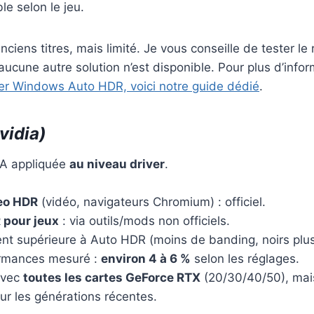
le selon le jeu.
anciens titres, mais limité. Je vous conseille de tester le
si aucune autre solution n’est disponible. Pour plus d’info
er Windows Auto HDR, voici notre guide dédié
.
vidia)
IA appliquée
au niveau driver
.
eo HDR
(vidéo, navigateurs Chromium) : officiel.
 pour jeux
: via outils/mods non officiels.
nt supérieure à Auto HDR (moins de banding, noirs plus
ormances mesuré :
environ 4 à 6 %
selon les réglages.
avec
toutes les cartes GeForce RTX
(20/30/40/50), mai
ur les générations récentes.