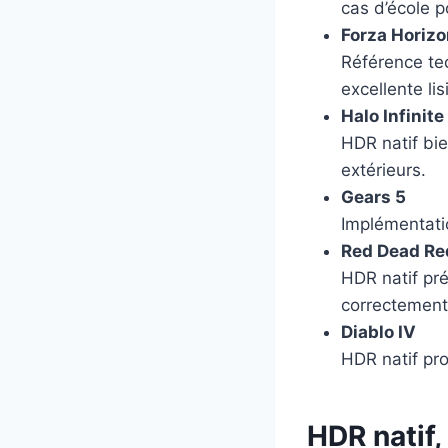
cas d’école p
Forza Horizo
Référence tec
excellente lisi
Halo Infinite
HDR natif bie
extérieurs.
Gears 5
Implémentatio
Red Dead Re
HDR natif pr
correctement 
Diablo IV
HDR natif pro
HDR natif