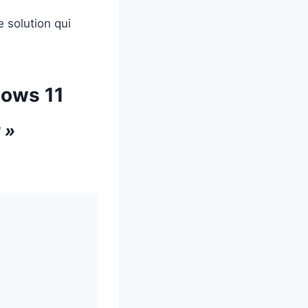
 solution qui
dows 11
 »