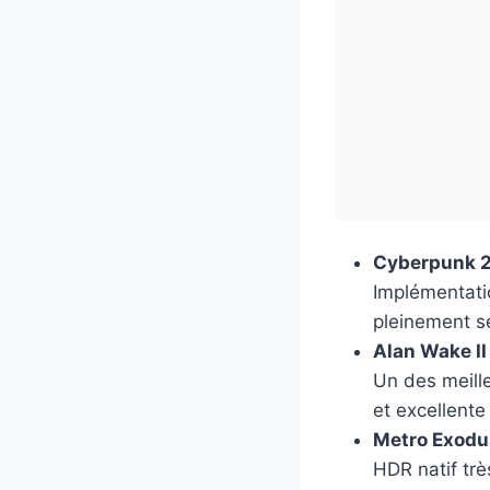
Cyberpunk 20
Implémentati
pleinement s
Alan Wake II
Un des meille
et excellent
Metro Exodu
HDR natif trè