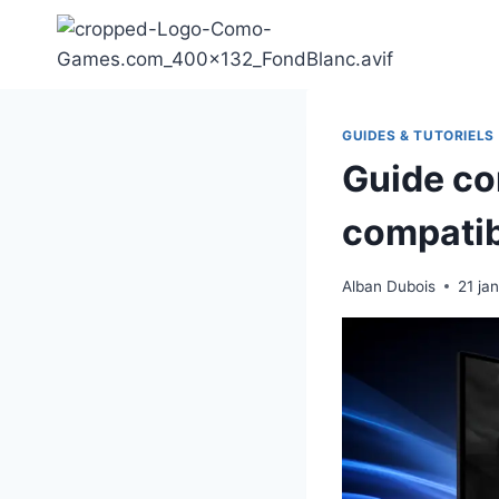
Aller
au
contenu
GUIDES & TUTORIELS
Guide co
compatib
Alban Dubois
21 ja