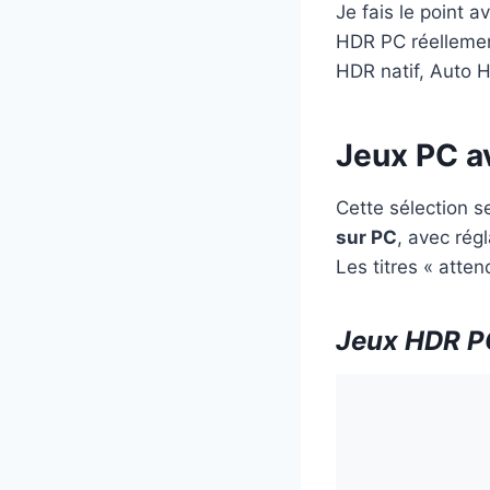
Je fais le point a
HDR PC réellement
HDR natif, Auto H
Jeux PC a
Cette sélection s
sur PC
, avec rég
Les titres « att
Jeux HDR PC