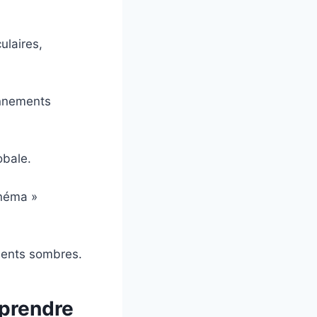
ulaires,
onnements
obale.
inéma »
ements sombres.
mprendre