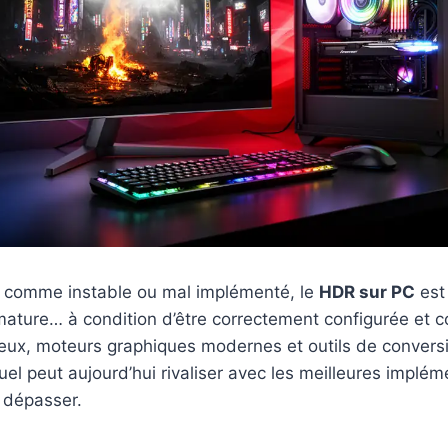
 comme instable ou mal implémenté, le
HDR sur PC
est
ature… à condition d’être correctement configurée et c
neux, moteurs graphiques modernes et outils de convers
suel peut aujourd’hui rivaliser avec les meilleures implé
s dépasser.