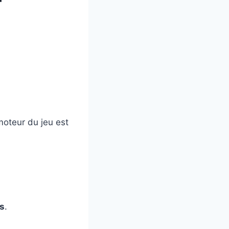
moteur du jeu est
és
.