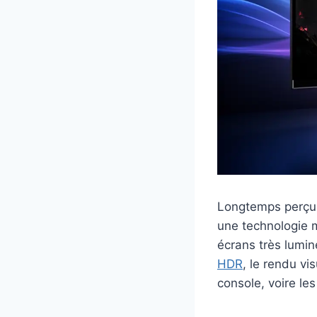
Longtemps perçu
une technologie m
écrans très lumi
HDR
, le rendu vi
console, voire le