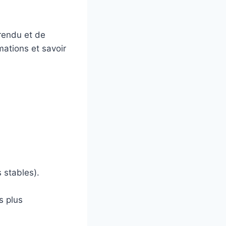
 rendu et de
rmations et savoir
 stables).
s plus