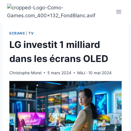
Aller
au
contenu
ECRANS
|
TV
LG investit 1 milliard
dans les écrans OLED
Christophe Morel
5 mars 2024
MàJ :
10 mai 2024