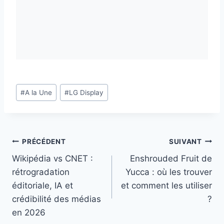
Étiquettes
#
A la Une
#
LG Display
de
la
publication :
Navigation
PRÉCÉDENT
SUIVANT
Wikipédia vs CNET :
Enshrouded Fruit de
de
rétrogradation
Yucca : où les trouver
l’article
éditoriale, IA et
et comment les utiliser
crédibilité des médias
?
en 2026