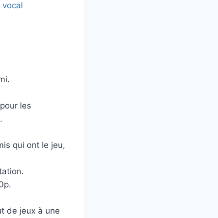
 vocal
mi.
 pour les
.
s qui ont le jeu,
tation.
0p.
ut de jeux à une