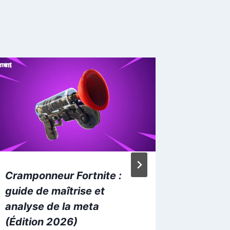
Cramponneur Fortnite :
Mount &
guide de maîtrise et
Bannerl
analyse de la meta
sandbo
(Édition 2026)
l’exten