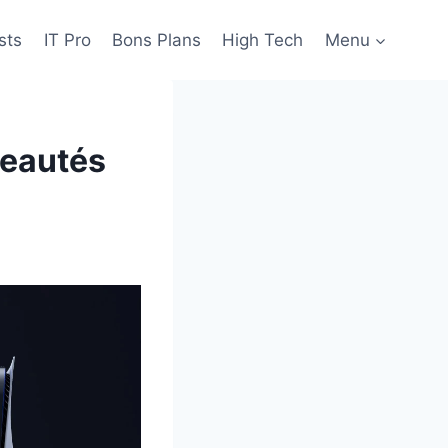
sts
IT Pro
Bons Plans
High Tech
Menu
veautés