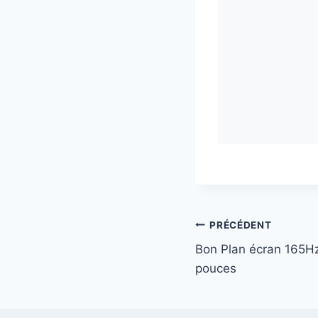
Navigation
PRÉCÉDENT
Bon Plan écran 165Hz
de
pouces
l’article