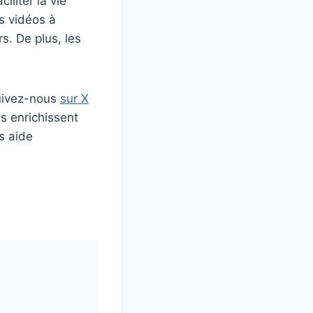
iliter la vie
s vidéos à
s. De plus, les
uivez-nous
sur X
s enrichissent
s aide