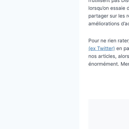
n’utilisent pas D
lorsqu’on essaie 
partager sur les r
améliorations d’a
Pour ne rien rat
(ex Twitter)
en par
nos articles, alo
énormément. Merc