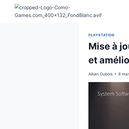
Aller
au
contenu
PLAYSTATION
Mise à j
et améli
Alban Dubois
8 ma