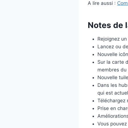
A lire aussi :
Comm
Notes de l
Rejoignez u
Lancez ou dem
Nouvelle icôn
Sur la carte 
membres du g
Nouvelle tuil
Dans les hubs
qui est actue
Téléchargez m
Prise en cha
Améliorations
Vous pouvez d