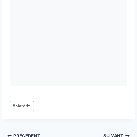
Étiquettes
#
Matériel
de
la
publication :
PRÉCÉDENT
SUIVANT