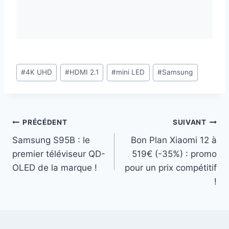
Étiquettes
#
4K UHD
#
HDMI 2.1
#
mini LED
#
Samsung
de
la
publication :
Navigation
PRÉCÉDENT
SUIVANT
Samsung S95B : le
Bon Plan Xiaomi 12 à
de
premier téléviseur QD-
519€ (-35%) : promo
l’article
OLED de la marque !
pour un prix compétitif
!