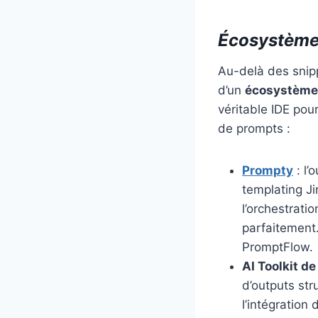
Écosystème 
Au-delà des snipp
d’un
écosystème 
véritable IDE pou
de prompts :
Prompty
: l’
templating Ji
l’orchestrati
parfaitement.
PromptFlow.
AI Toolkit d
d’outputs str
l’intégration 