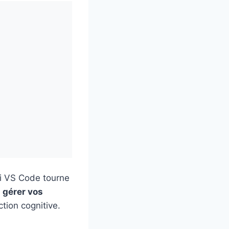
 Si VS Code tourne
r
gérer vos
ction cognitive.