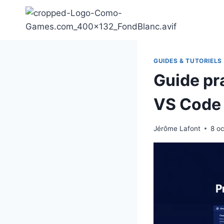
Aller
au
contenu
GUIDES & TUTORIELS
Guide pr
VS Code
Jérôme Lafont
8 o