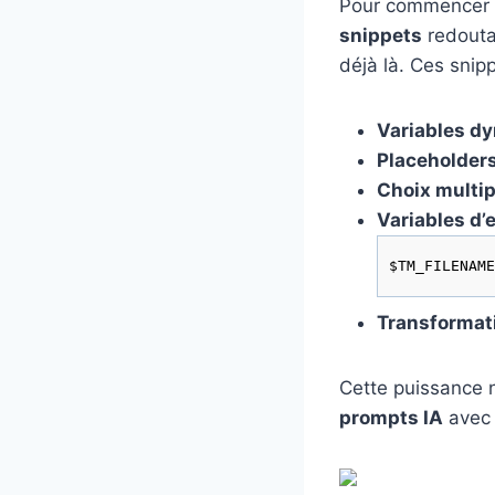
Pour commencer 
snippets
redoutab
déjà là. Ces snip
Variables d
Placeholders
Choix multip
Variables d
$TM_FILENAME
Transformat
Cette puissance n
prompts IA
avec 