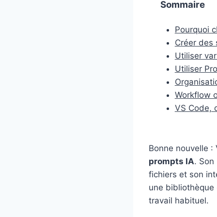
Sommaire
Pourquoi c
Créer des
Utiliser v
Utiliser P
Organisati
Workflow o
VS Code, de
Bonne nouvelle : 
prompts IA
. Son
fichiers et son i
une bibliothèque 
travail habituel.