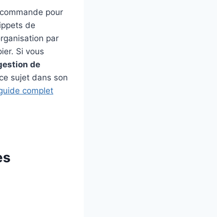
de commande pour
ippets de
organisation par
ier. Si vous
gestion de
 ce sujet dans son
 guide complet
es