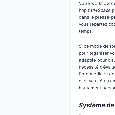
Votre workflow de
hop
Ctrl+Space
po
dans le presse-pa
vous repartez cod
temps.
Si ce mode de fon
pour organiser vo
adaptée pour d’au
nécessité d’éval
l’intermédiaire d
et si vous êtes u
hautement person
Système de 