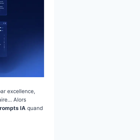
par excellence,
aire… Alors
prompts IA
quand