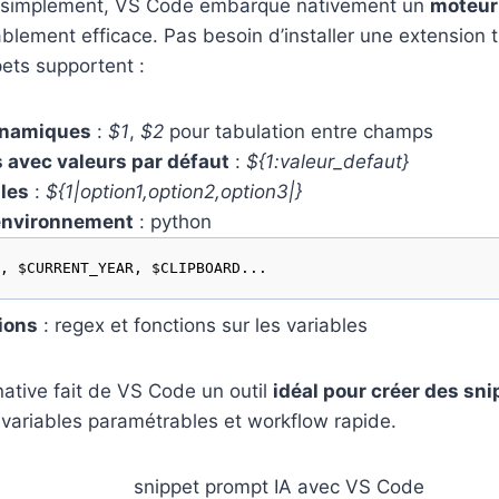
simplement, VS Code embarque nativement un
moteur
lement efficace. Pas besoin d’installer une extension ti
pets supportent :
ynamiques
:
$1
,
$2
pour tabulation entre champs
 avec valeurs par défaut
:
${1:valeur_defaut}
les
:
${1|option1,option2,option3|}
’environnement
: python
, $CURRENT_YEAR, $CLIPBOARD...
ions
: regex et fonctions sur les variables
ative fait de VS Code un outil
idéal pour créer des sn
variables paramétrables et workflow rapide.