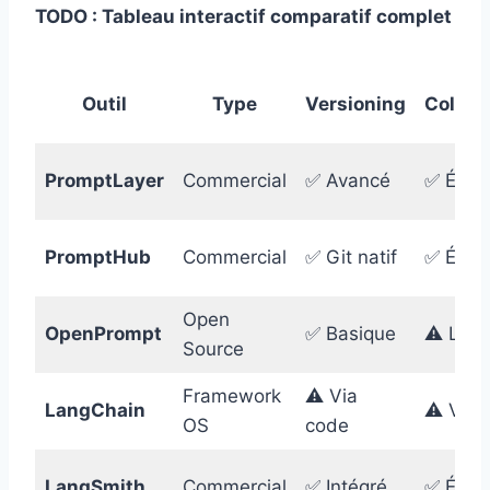
TODO : Tableau interactif comparatif complet
Outil
Type
Versioning
Collab
PromptLayer
Commercial
✅ Avancé
✅ Équi
PromptHub
Commercial
✅ Git natif
✅ Équi
Open
OpenPrompt
✅ Basique
⚠️ Limi
Source
Framework
⚠️ Via
LangChain
⚠️ Via 
OS
code
LangSmith
Commercial
✅ Intégré
✅ Équi