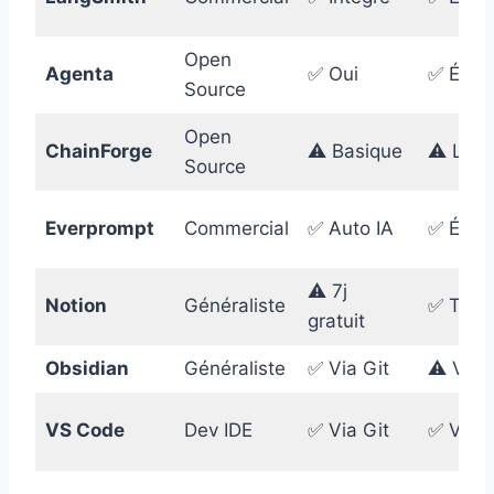
Open
Agenta
✅ Oui
✅ Équi
Source
Open
ChainForge
⚠️ Basique
⚠️ Limi
Source
Everprompt
Commercial
✅ Auto IA
✅ Équi
⚠️ 7j
Notion
Généraliste
✅ Temp
gratuit
Obsidian
Généraliste
✅ Via Git
⚠️ Via 
VS Code
Dev IDE
✅ Via Git
✅ Via G