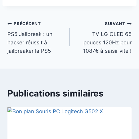
Navigation
PRÉCÉDENT
SUIVANT
PS5 Jailbreak : un
TV LG OLED 65
de
hacker réussit à
pouces 120Hz pour
l’article
jailbreaker la PS5
1087€ à saisir vite !
Publications similaires