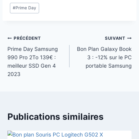
Étiquettes
#
Prime Day
de
la
publication :
Navigation
PRÉCÉDENT
SUIVANT
Prime Day Samsung
Bon Plan Galaxy Book
de
990 Pro 2To 139€ :
3 : -12% sur le PC
l’article
meilleur SSD Gen 4
portable Samsung
2023
Publications similaires