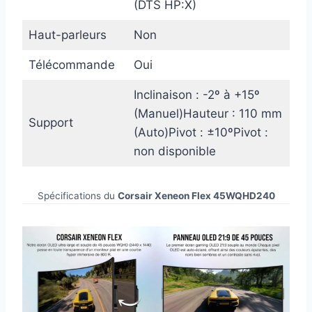
(DTS HP:X)
Haut-parleurs
Non
Télécommande
Oui
Inclinaison : -2º à +15º
(Manuel)Hauteur : 110 mm
Support
(Auto)Pivot : ±10ºPivot :
non disponible
Spécifications du
Corsair Xeneon Flex 45WQHD240