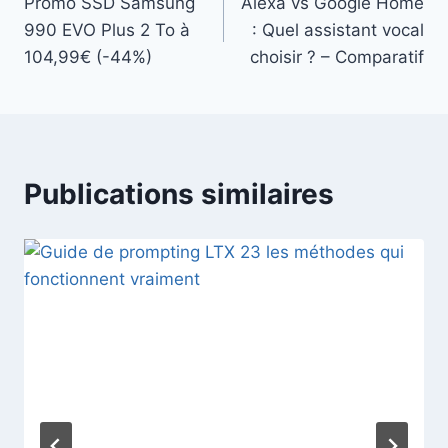
Promo SSD Samsung
Alexa vs Google Home
de
990 EVO Plus 2 To à
: Quel assistant vocal
l’article
104,99€ (-44%)
choisir ? – Comparatif
Publications similaires