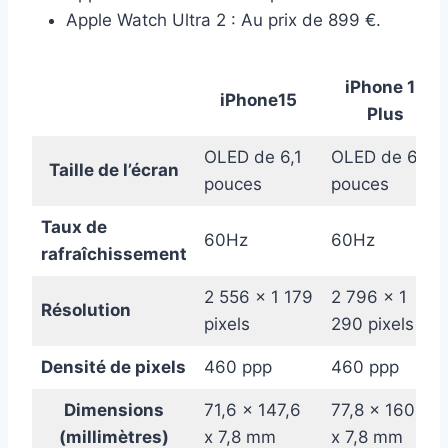
Apple Watch Ultra 2 : Au prix de 899 €.
iPhone 15
iPhone15
Plus
OLED de 6,1
OLED de 6,7
Taille de l’écran
pouces
pouces
Taux de
60Hz
60Hz
rafraîchissement
2 556 x 1 179
2 796 x 1
Résolution
pixels
290 pixels
Densité de pixels
460 ppp
460 ppp
Dimensions
71,6 x 147,6
77,8 x 160,9
(millimètres)
x 7,8 mm
x 7,8 mm