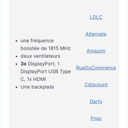
LDLC
Alternate
une fréquence
boostée de 1815 MHz
Amazon
deux ventilateurs
3x
DisplayPort, 1
RueDuCommerce
DisplayPort USB Type
C, 1x HDMI
Cdiscount
Une backplate
Darty
Fnac