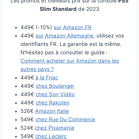
Les promos et meilleurs prix sur la console
PS5
Slim Standard
de 2023
449€ (-10%)
sur Amazon FR
449€
sur Amazon Allemagne
, utilisez vos
identifiants FR. La garantie est la même.
N’hésitez pas à consulter le guide :
Comment acheter sur Amazon dans les
autres pays ?
449€
à la Fnac
449€
chez Boulanger
449€
chez Son Vidéo
449€
chez Rakuten
526€
Amazon Italie
549€
chez Rue Du Commerce
524€
chez Pixamania
549€
chez Leclerc