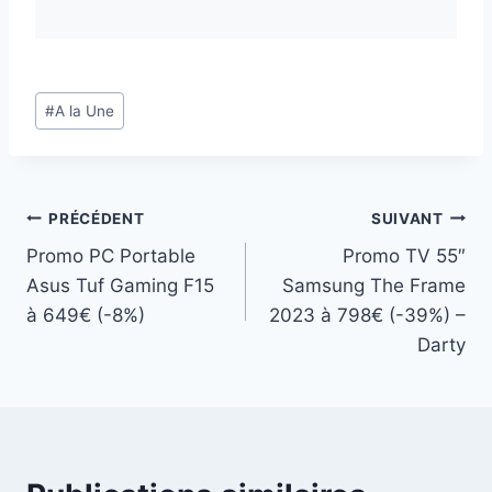
Étiquettes
#
A la Une
de
la
publication :
Navigation
PRÉCÉDENT
SUIVANT
Promo PC Portable
Promo TV 55″
de
Asus Tuf Gaming F15
Samsung The Frame
l’article
à 649€ (-8%)
2023 à 798€ (-39%) –
Darty