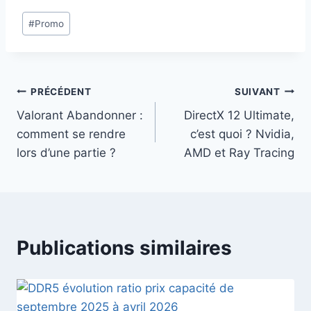
Étiquettes
#
Promo
de
la
publication :
Navigation
PRÉCÉDENT
SUIVANT
Valorant Abandonner :
DirectX 12 Ultimate,
de
comment se rendre
c’est quoi ? Nvidia,
l’article
lors d’une partie ?
AMD et Ray Tracing
Publications similaires