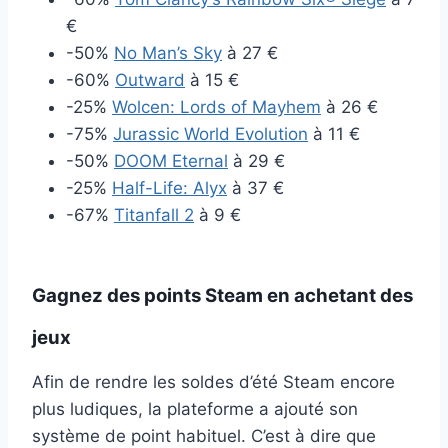
€
-50%
No Man’s Sky
à 27 €
-60%
Outward
à 15 €
-25%
Wolcen: Lords of Mayhem
à 26 €
-75%
Jurassic World Evolution
à 11 €
-50%
DOOM Eternal
à 29 €
-25%
Half-Life: Alyx
à 37 €
-67%
Titanfall 2
à 9 €
Gagnez des points Steam en achetant des
jeux
Afin de rendre les soldes d’été Steam encore
plus ludiques, la plateforme a ajouté son
système de point habituel. C’est à dire que