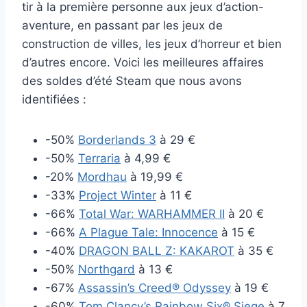
tir à la première personne aux jeux d’action-
aventure, en passant par les jeux de
construction de villes, les jeux d’horreur et bien
d’autres encore. Voici les meilleures affaires
des soldes d’été Steam que nous avons
identifiées :
-50%
Borderlands 3
à 29 €
-50%
Terraria
à 4,99 €
-20%
Mordhau
à 19,99 €
-33%
Project Winter
à 11 €
-66%
Total War: WARHAMMER II
à 20 €
-66%
A Plague Tale: Innocence
à 15 €
-40%
DRAGON BALL Z: KAKAROT
à 35 €
-50%
Northgard
à 13 €
-67%
Assassin’s Creed® Odyssey
à 19 €
-60%
Tom Clancy’s Rainbow Six® Siege
à 7