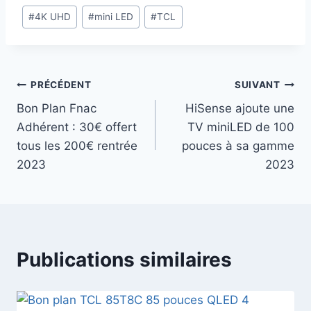
Étiquettes
#
4K UHD
#
mini LED
#
TCL
de
la
publication :
Navigation
PRÉCÉDENT
SUIVANT
Bon Plan Fnac
HiSense ajoute une
de
Adhérent : 30€ offert
TV miniLED de 100
l’article
tous les 200€ rentrée
pouces à sa gamme
2023
2023
Publications similaires