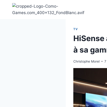
Aller
au
contenu
TV
HiSense 
à sa ga
Christophe Morel
7