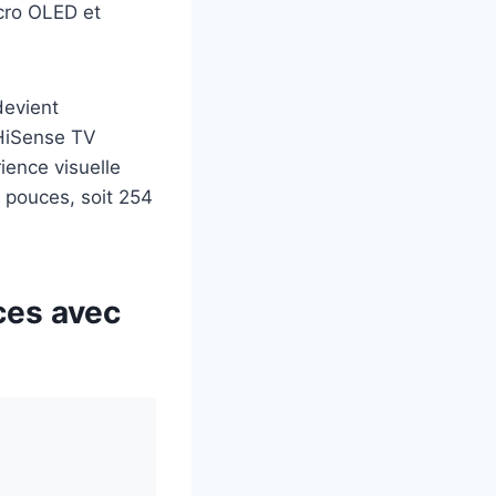
cro OLED et
devient
 HiSense TV
ience visuelle
 pouces, soit 254
ces avec