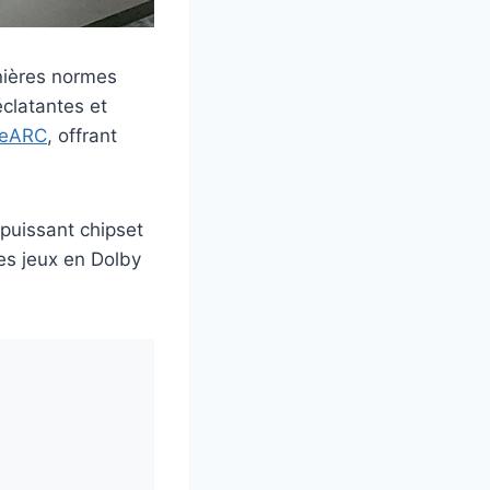
nières normes
clatantes et
eARC
, offrant
puissant chipset
es jeux en Dolby