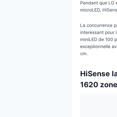
Pendant que LG e
microLED, HiSens
La concurrence po
interessant pour
miniLED de 100 po
exceptionnelle av
cm.
HiSense l
1620 zon