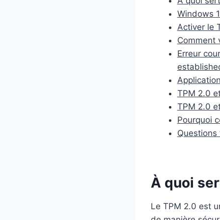
À quoi ser
Windows 11
Activer le
Comment vé
Erreur cou
establishe
Applicatio
TPM 2.0 et
TPM 2.0 et
Pourquoi ce
Questions 
À quoi ser
Le TPM 2.0 est u
de manière sécuri