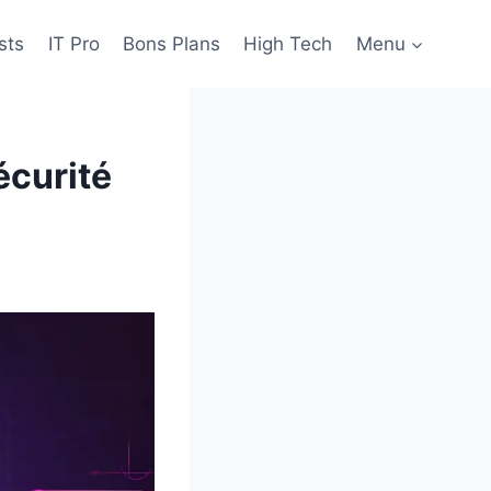
sts
IT Pro
Bons Plans
High Tech
Menu
écurité