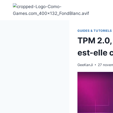
Aller
au
contenu
GUIDES & TUTORIELS
TPM 2.0, 
est-elle 
GeeKanJi
27 nove