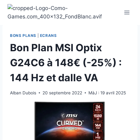
Aller
au
contenu
BONS PLANS
|
ECRANS
Bon Plan MSI Optix
G24C6 à 148€ (-25%) :
144 Hz et dalle VA
Alban Dubois
20 septembre 2022
MàJ :
19 avril 2025