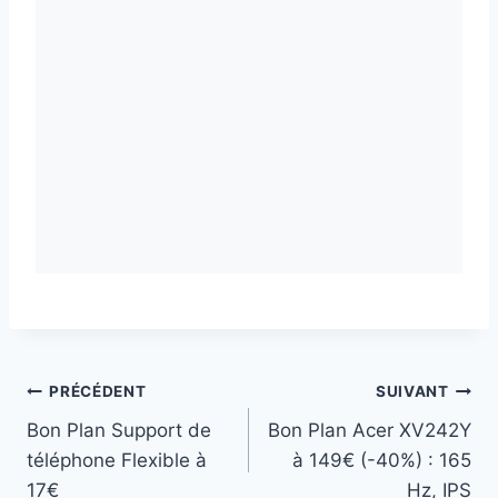
Navigation
PRÉCÉDENT
SUIVANT
Bon Plan Support de
Bon Plan Acer XV242Y
de
téléphone Flexible à
à 149€ (-40%) : 165
l’article
17€
Hz, IPS