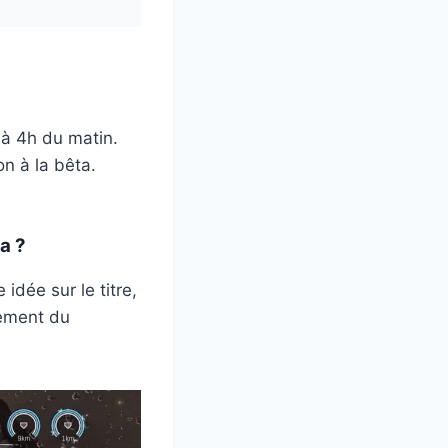
 à 4h du matin.
on à la bêta.
a ?
idée sur le titre,
nement du