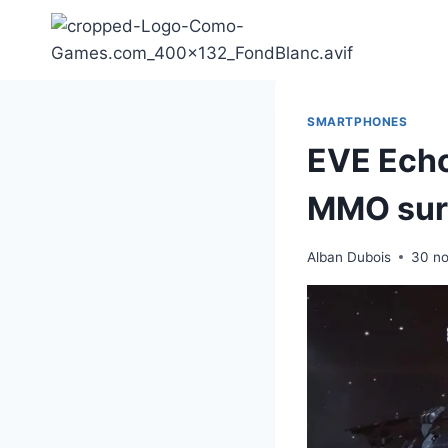
Aller
au
contenu
SMARTPHONES
EVE Echo
MMO sur 
Alban Dubois
30 n