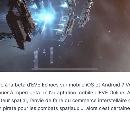
e à la bêta d’EVE Echoes sur mobile iOS et Android ? Voi
jouer à l’open bêta de l’adaptation mobile d’EVE Online. 
teur spatial, l’envie de faire du commerce interstellaire 
n pirate pour les combats spatiaux … alors c’est certaine