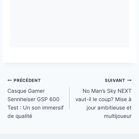
Navigation
PRÉCÉDENT
SUIVANT
Casque Gamer
No Man’s Sky NEXT
de
Sennheiser GSP 600
vaut-il le coup? Mise à
l’article
Test : Un son immersif
jour ambitieuse et
de qualité
multijoueur