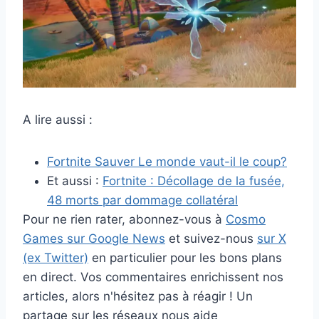
A lire aussi :
Fortnite Sauver Le monde vaut-il le coup?
Et aussi :
Fortnite : Décollage de la fusée,
48 morts par dommage collatéral
Pour ne rien rater, abonnez-vous à
Cosmo
Games sur Google News
et suivez-nous
sur X
(ex Twitter)
en particulier pour les bons plans
en direct. Vos commentaires enrichissent nos
articles, alors n'hésitez pas à réagir ! Un
partage sur les réseaux nous aide