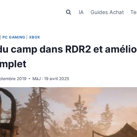
IA
Guides Achat
Te
|
PC GAMING
|
XBOX
du camp dans RDR2 et amélior
mplet
ptembre 2019
MàJ :
19 avril 2025