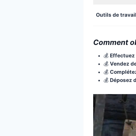
Outils de travai
Comment obt
💰
Effectuez
💰
Vendez de
💰
Complétez
💰
Déposez d