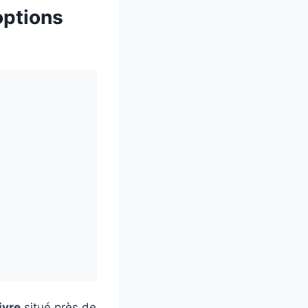
options
ivre
situé près de