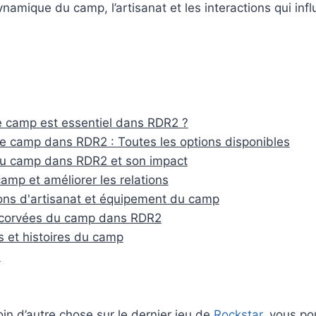
namique du camp, l’artisanat et les interactions qui influ
e camp est essentiel dans RDR2 ?
le camp dans RDR2 : Toutes les options disponibles
du camp dans RDR2 et son impact
camp et améliorer les relations
ons d'artisanat et équipement du camp
 corvées du camp dans RDR2
s et histoires du camp
n
in d’autre chose sur le dernier jeu de
Rockstar
, vous p