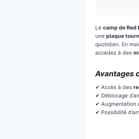
Le
camp de Red 
une
plaque tour
quotidien. En ma
accédez à des
mi
Avantages d
✔ Accès à des
re
✔ Déblocage d’am
✔ Augmentation
✔ Possibilité d’amé