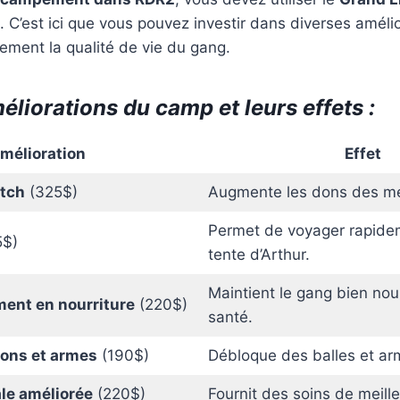
. C’est ici que vous pouvez investir dans diverses amélio
tement la qualité de vie du gang.
éliorations du camp et leurs effets :
mélioration
Effet
utch
(325$)
Augmente les dons des m
Permet de voyager rapide
$)
tente d’Arthur.
Maintient le gang bien nou
ent en nourriture
(220$)
santé.
ions et armes
(190$)
Débloque des balles et ar
le améliorée
(220$)
Fournit des soins de meille