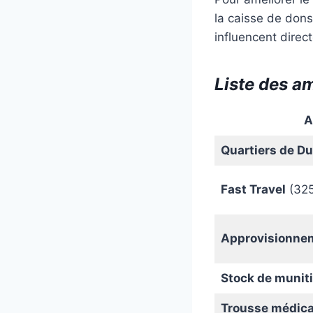
la caisse de dons
influencent direc
Liste des am
A
Quartiers de D
Fast Travel
(325
Approvisionnem
Stock de munit
Trousse médica