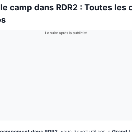
 le camp dans RDR2 : Toutes les 
es
La suite après la publicité
campement dans RDR2
, vous devez utiliser le
Grand L