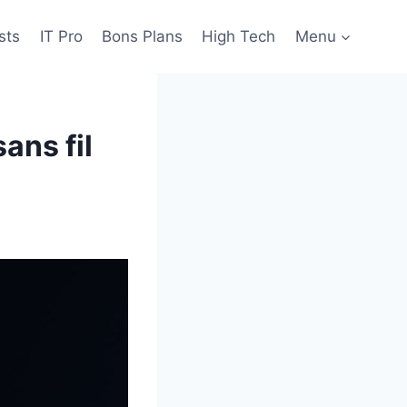
sts
IT Pro
Bons Plans
High Tech
Menu
ans fil