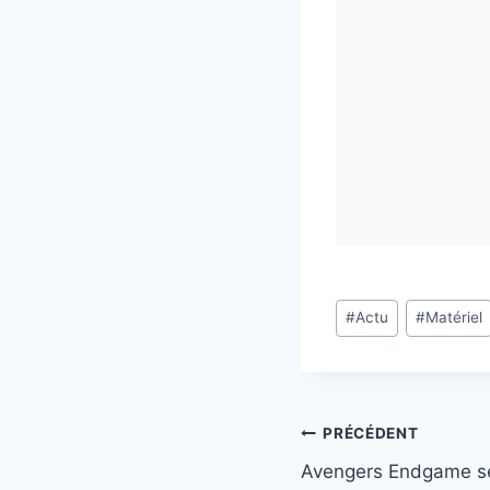
Étiquettes
#
Actu
#
Matériel
de
la
publication :
Navigation
PRÉCÉDENT
Avengers Endgame se
de