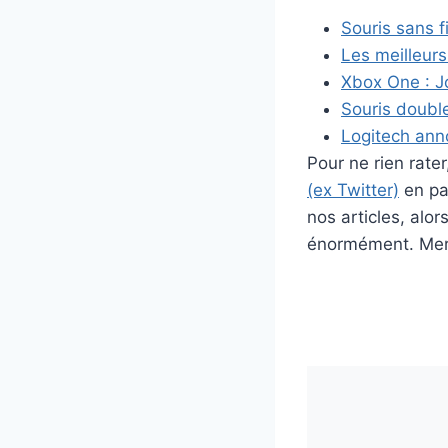
Souris sans f
Les meilleur
Xbox One : Jo
Souris double
Logitech ann
Pour ne rien rat
(ex Twitter)
en par
nos articles, alo
énormément. Merc