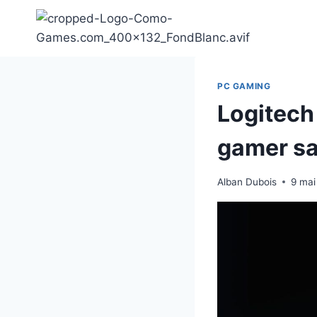
Aller
au
contenu
PC GAMING
Logitech
gamer s
Alban Dubois
9 mai