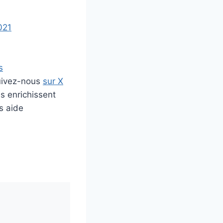
021
s
uivez-nous
sur X
s enrichissent
s aide