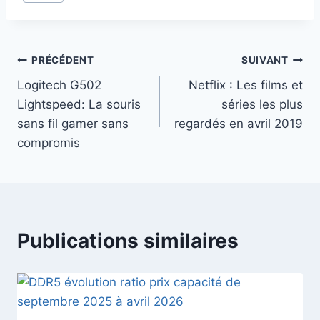
de
la
publication :
Navigation
PRÉCÉDENT
SUIVANT
Logitech G502
Netflix : Les films et
de
Lightspeed: La souris
séries les plus
l’article
sans fil gamer sans
regardés en avril 2019
compromis
Publications similaires