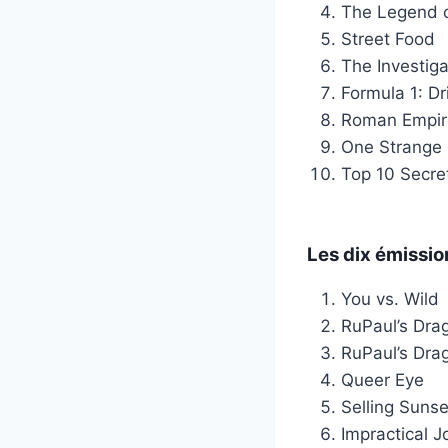
The Legend o
Street Food
The Investiga
Formula 1: Dr
Roman Empir
One Strange
Top 10 Secre
Les dix émissi
You vs. Wild
RuPaul’s Dra
RuPaul’s Dra
Queer Eye
Selling Sunse
Impractical J