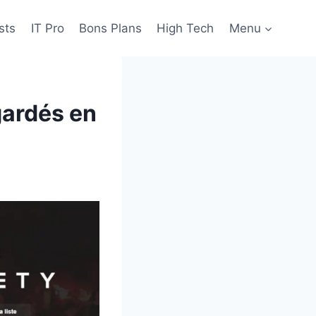
sts
IT Pro
Bons Plans
High Tech
Menu
egardés en