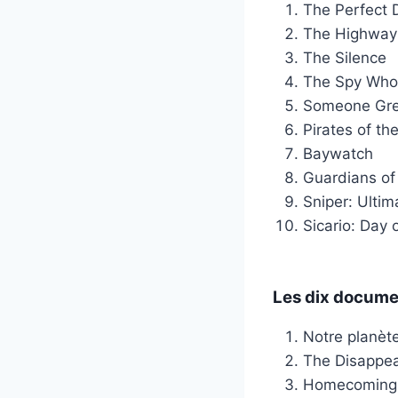
The Perfect 
The Highwa
The Silence
The Spy Wh
Someone Gre
Pirates of t
Baywatch
Guardians of 
Sniper: Ultima
Sicario: Day 
Les dix documen
Notre planèt
The Disappe
Homecoming: