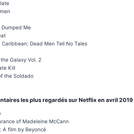
Date
ymen
o Dumped Me
at
he Caribbean: Dead Men Tell No Tales
the Galaxy Vol. 2
te Kill
of the Soldado
taires les plus regardés sur Netflix en avril 2019
e
arance of Madeleine McCann
 A film by Beyoncé