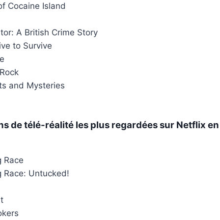
f Cocaine Island
tor: A British Crime Story
ive to Survive
e
 Rock
ts and Mysteries
ons de
télé-réalité
les plus regardées sur Netflix en
g Race
g Race: Untucked!
t
okers