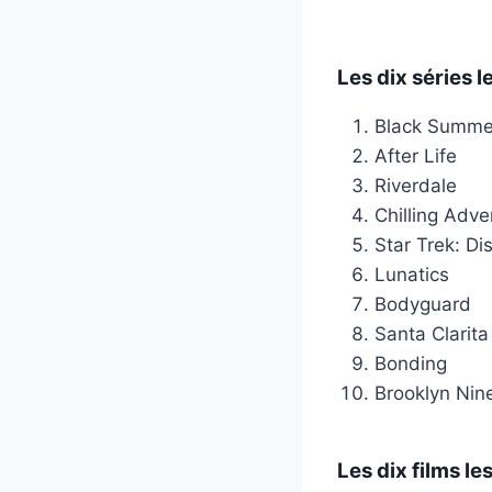
Les dix séries l
Black Summe
After Life
Riverdale
Chilling Adve
Star Trek: Di
Lunatics
Bodyguard
Santa Clarita
Bonding
Brooklyn Nin
Les dix films le