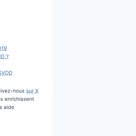
019
HD ?
 SVOD
uivez-nous
sur X
s enrichissent
s aide