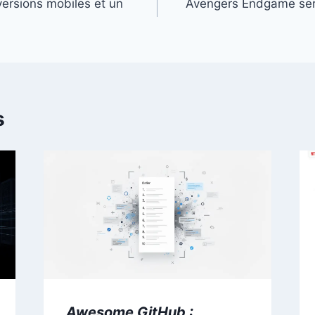
ersions mobiles et un
Avengers Endgame sera
s
Awesome GitHub :