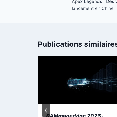
Apex Legends : Des v
de
lancement en Chine
l’article
Publications similaire
RAMmageddon 2026 :