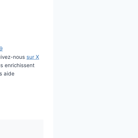
19
uivez-nous
sur X
s enrichissent
s aide