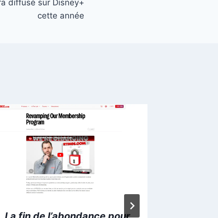
 diffusé sur Disney+
cette année
La fin de l’abondance pour
iPad 11