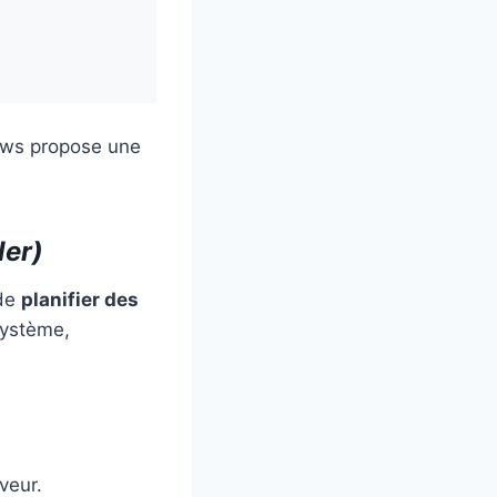
ndows propose une
ler)
 de
planifier des
système,
veur.