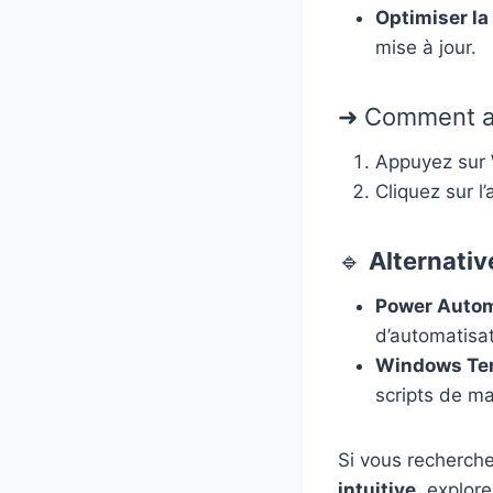
Optimiser l
mise à jour.
➜ Comment ac
Appuyez sur
Cliquez sur l
🔹
Alternativ
Power Autom
d’automatisa
Windows Te
scripts de ma
Si vous recherch
intuitive
, explore