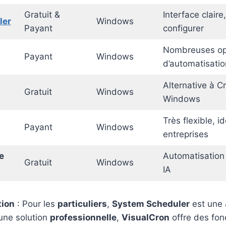
Gratuit &
Interface claire,
ler
Windows
Payant
configurer
Nombreuses op
Payant
Windows
d’automatisatio
Alternative à C
Gratuit
Windows
Windows
Très flexible, i
Payant
Windows
entreprises
e
Automatisation
Gratuit
Windows
IA
ion
: Pour les
particuliers
,
System Scheduler
est une 
 une solution
professionnelle
,
VisualCron
offre des fon