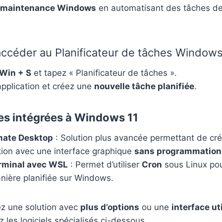
a maintenance Windows
en automatisant des tâches de
céder au Planificateur de tâches Windows
Win + S
et tapez « Planificateur de tâches ».
’application et créez une
nouvelle tâche planifiée
.
es intégrées à Windows 11
ate Desktop
: Solution plus avancée permettant de cré
tion avec une interface graphique
sans programmation
rminal avec WSL
: Permet d’utiliser
Cron
sous Linux pou
nière planifiée sur Windows.
ez une solution avec
plus d’options
ou une
interface ut
z les logiciels spécialisés ci-dessous.