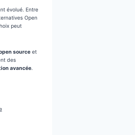
t évolué. Entre
lternatives Open
choix peut
open source
et
nt des
tion avancée
.
e