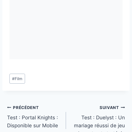
Étiquettes
#
Film
de
la
publication :
Navigation
PRÉCÉDENT
SUIVANT
Test : Portal Knights :
Test : Duelyst : Un
de
Disponible sur Mobile
mariage réussi de jeu