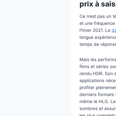
prix à saisi
Ce n’est pas un t
et une fréquence
l’hiver 2021. La
da
longue expérience
temps de réponse 
Mais les perfor
films et séries so
rendu HDR. Son s
applications né
profiter pleineme
derniers formats 
même le HLG. Le H
sombres et assure
les plus complets