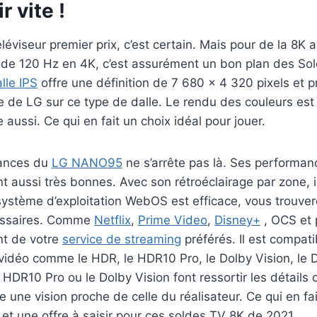
r vite !
éléviseur premier prix, c’est certain. Mais pour de la 8K
 de 120 Hz en 4K, c’est assurément un bon plan des So
lle IPS
offre une définition de 7 680 x 4 320 pixels et pr
 de LG sur ce type de dalle. Le rendu des couleurs est 
aussi. Ce qui en fait un choix idéal pour jouer.
mances du
LG NANO95
ne s’arrête pas là. Ses performan
nt aussi très bonnes. Avec son rétroéclairage par zone, i
ystème d’exploitation WebOS est efficace, vous trouver
cessaires. Comme
Netflix
,
Prime Video
,
Disney+
, OCS et 
nt de votre
service de streaming
préférés. Il est compati
vidéo comme le HDR, le HDR10 Pro, le Dolby Vision, le D
DR10 Pro ou le Dolby Vision font ressortir les détails 
 une vision proche de celle du réalisateur. Ce qui en fa
 et une offre à saisir pour ces soldes TV 8K de 2021.