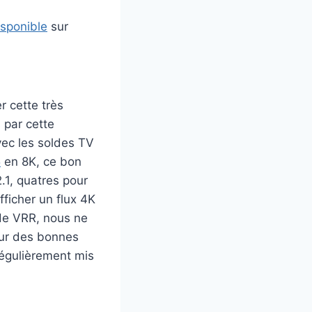
isponible
sur
r cette très
 par cette
avec les soldes TV
5
en 8K, ce bon
.1, quatres pour
fficher un flux 4K
 de VRR, nous ne
our des bonnes
régulièrement mis