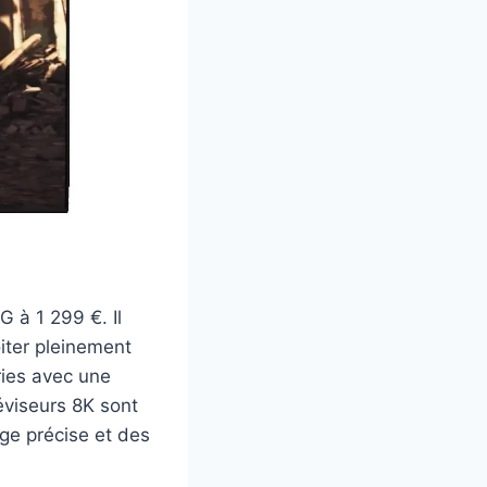
G à 1 299 €. Il
iter pleinement
ries avec une
léviseurs 8K sont
age précise et des