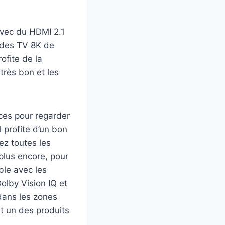
 avec du HDMI 2.1
ldes TV 8K de
ofite de la
très bon et les
ces pour regarder
l profite d’un bon
ez toutes les
plus encore, pour
ble avec les
olby Vision IQ et
dans les zones
it un des produits