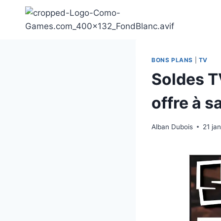
Aller
au
contenu
BONS PLANS
|
TV
Soldes T
offre à sa
Alban Dubois
21 ja