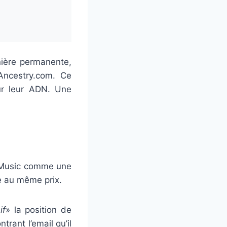
nière permanente,
Ancestry.com. Ce
ur leur ADN. Une
le Music comme une
e au même prix.
if
» la position de
trant l’email qu’il