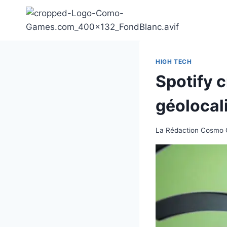
Aller
au
contenu
HIGH TECH
Spotify 
géolocal
La Rédaction Cosmo