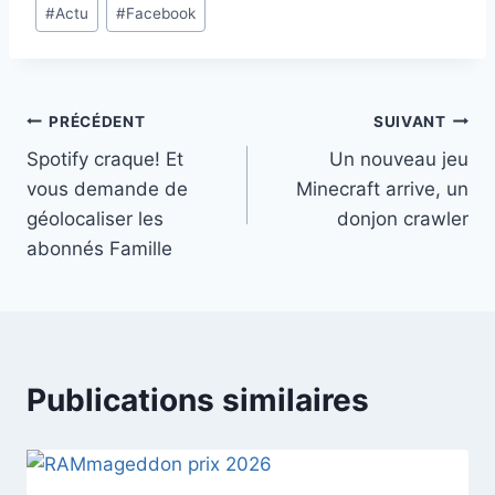
Étiquettes
#
Actu
#
Facebook
de
la
publication :
Navigation
PRÉCÉDENT
SUIVANT
Spotify craque! Et
Un nouveau jeu
de
vous demande de
Minecraft arrive, un
l’article
géolocaliser les
donjon crawler
abonnés Famille
Publications similaires