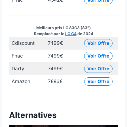
Fnac
4542€
Voir Offre
Meilleurs prix LG 83G3 (83″)
Remplacé par le
LG G4
de 2024
Cdiscount
7499€
Voir Offre
Fnac
7499€
Voir Offre
Darty
7499€
Voir Offre
Amazon
7886€
Voir Offre
Alternatives