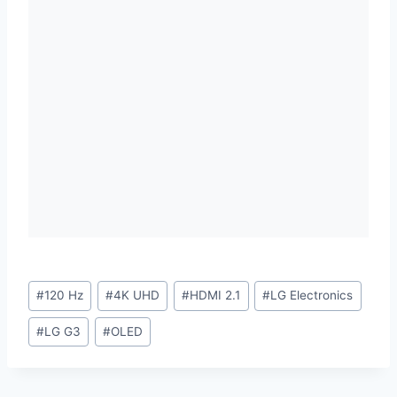
Étiquettes
#
120 Hz
#
4K UHD
#
HDMI 2.1
#
LG Electronics
de
#
LG G3
#
OLED
la
publication :