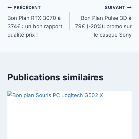
Navigation
PRÉCÉDENT
SUIVANT
Bon Plan RTX 3070 à
Bon Plan Pulse 3D à
de
374€ : un bon rapport
79€ (-20%): promo sur
l’article
qualité prix !
le casque Sony
Publications similaires