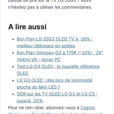
baisse de prix sur la TV LG 55G3 ? Alors
n’hésitez pas à utiliser les commentaires.
A lire aussi
Bon Plan LG 55G3 OLED TV à -26% :
meilleur téléviseur en soldes
Bon Plan Odyssey G3 à 179€ (-33%) : 24″
144Hz VA – écran PC
Test LG G3 OLED : la nouvelle référence
OLED
LG G3 OLED : des pics de luminosité
proche du Mini LED ?
ODR sur les TV OLED LG G3 et LG C3 :
jusqu’à -20%
Pour ne rien rater, abonnez-vous à
Cosmo