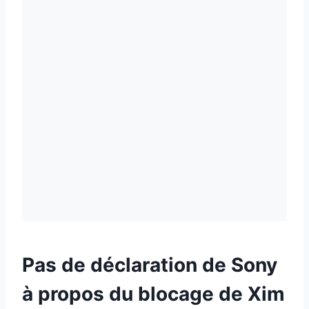
Pas de déclaration de Sony
à propos du blocage de Xim