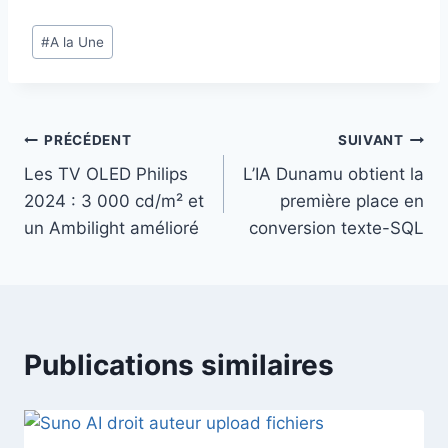
Étiquettes
#
A la Une
de
la
publication :
Navigation
PRÉCÉDENT
SUIVANT
Les TV OLED Philips
L’IA Dunamu obtient la
de
2024 : 3 000 cd/m² et
première place en
l’article
un Ambilight amélioré
conversion texte-SQL
Publications similaires