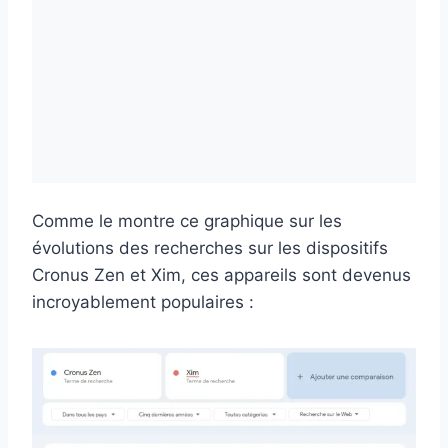
Comme le montre ce graphique sur les
évolutions des recherches sur les dispositifs
Cronus Zen et Xim, ces appareils sont devenus
incroyablement populaires :