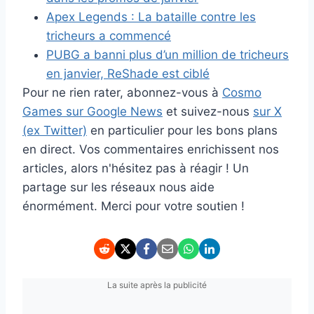
Apex Legends : La bataille contre les
tricheurs a commencé
PUBG a banni plus d’un million de tricheurs
en janvier, ReShade est ciblé
Pour ne rien rater, abonnez-vous à
Cosmo
Games sur Google News
et suivez-nous
sur X
(ex Twitter)
en particulier pour les bons plans
en direct. Vos commentaires enrichissent nos
articles, alors n'hésitez pas à réagir ! Un
partage sur les réseaux nous aide
énormément. Merci pour votre soutien !
La suite après la publicité