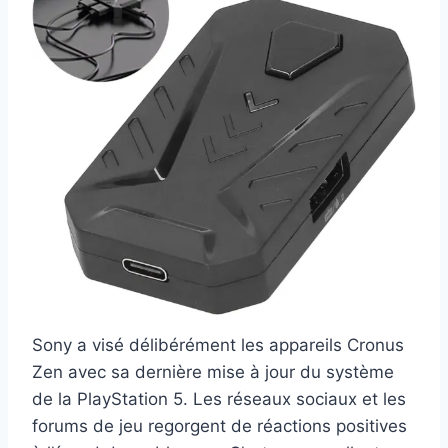
Sony a visé délibérément les appareils Cronus
Zen avec sa dernière mise à jour du système
de la PlayStation 5. Les réseaux sociaux et les
forums de jeu regorgent de réactions positives