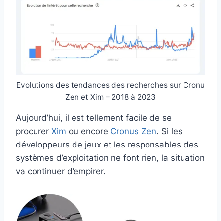
Evolutions des tendances des recherches sur Cronu
Zen et Xim – 2018 à 2023
Aujourd’hui, il est tellement facile de se
procurer
Xim
ou encore
Cronus Zen
. Si les
développeurs de jeux et les responsables des
systèmes d’exploitation ne font rien, la situation
va continuer d’empirer.