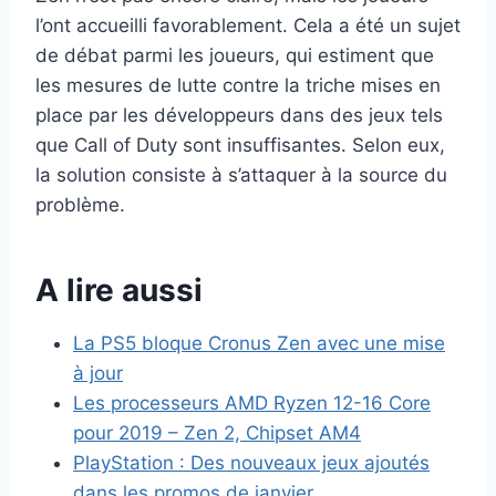
l’ont accueilli favorablement. Cela a été un sujet
de débat parmi les joueurs, qui estiment que
les mesures de lutte contre la triche mises en
place par les développeurs dans des jeux tels
que Call of Duty sont insuffisantes. Selon eux,
la solution consiste à s’attaquer à la source du
problème.
A lire aussi
La PS5 bloque Cronus Zen avec une mise
à jour
Les processeurs AMD Ryzen 12-16 Core
pour 2019 – Zen 2, Chipset AM4
PlayStation : Des nouveaux jeux ajoutés
dans les promos de janvier