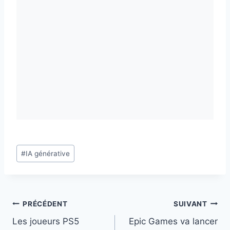
Étiquettes
#
IA générative
de
la
publication :
Navigation
PRÉCÉDENT
SUIVANT
Les joueurs PS5
Epic Games va lancer
de