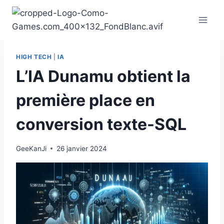
Aller
au
contenu
HIGH TECH
|
IA
L’IA Dunamu obtient la
première place en
conversion texte-SQL
GeeKanJi
26 janvier 2024