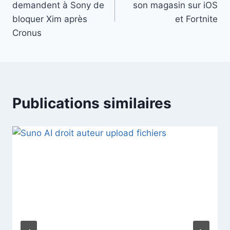
demandent à Sony de
son magasin sur iOS
l’article
bloquer Xim après
et Fortnite
Cronus
Publications similaires