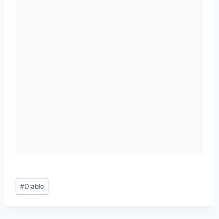
Étiquettes
#
Diablo
de
la