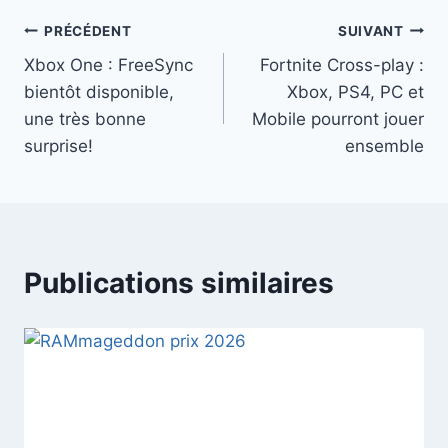
publication :
Navigation
PRÉCÉDENT
SUIVANT
Xbox One : FreeSync
Fortnite Cross-play :
de
bientôt disponible,
Xbox, PS4, PC et
l’article
une très bonne
Mobile pourront jouer
surprise!
ensemble
Publications similaires