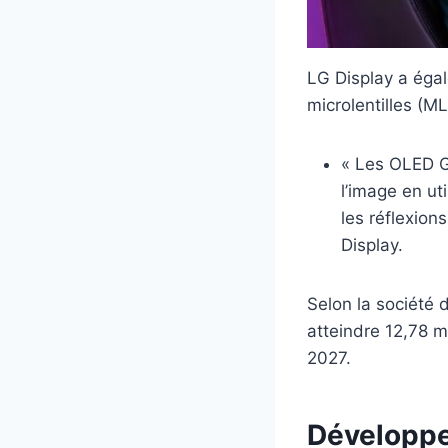
LG Display a éga
microlentilles (ML
« Les OLED G
l’image en ut
les réflexion
Display.
Selon la société
atteindre 12,78 mi
2027.
Développe