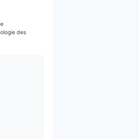
de
nologie des