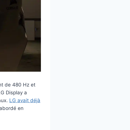
nt de 480 Hz et
LG Display a
aux.
LG avait déjà
 abordé en