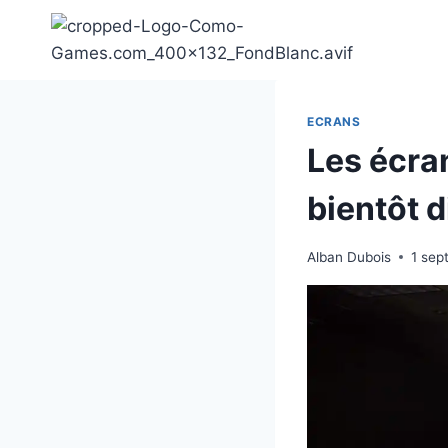
Aller
au
contenu
ECRANS
Les écra
bientôt 
Alban Dubois
1 sep