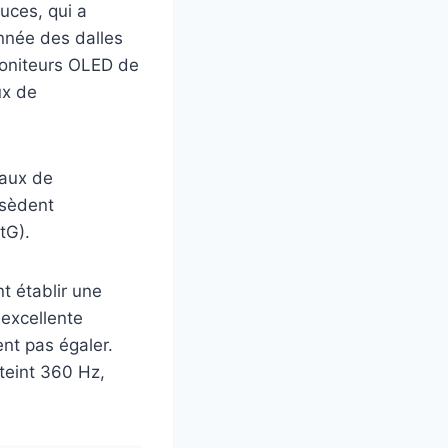
uces, qui a
nnée des dalles
oniteurs OLED de
ux de
taux de
ssèdent
tG).
t établir une
 excellente
nt pas égaler.
teint 360 Hz,