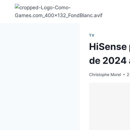
Aller
au
contenu
TV
HiSense 
de 2024 
Christophe Morel
2