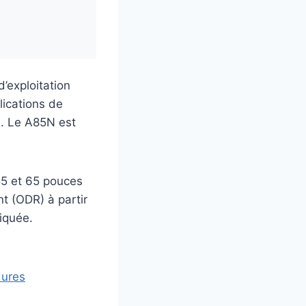
’exploitation
lications de
s. Le A85N est
55 et 65 pouces
t (ODR) à partir
iquée.