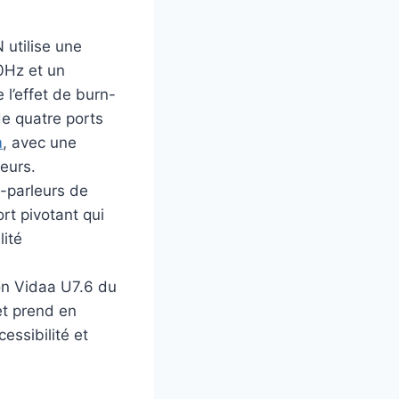
 utilise une
0Hz et un
 l’effet de burn-
 de quatre ports
m
, avec une
eurs.
t-parleurs de
rt pivotant qui
lité
on Vidaa U7.6 du
et prend en
essibilité et