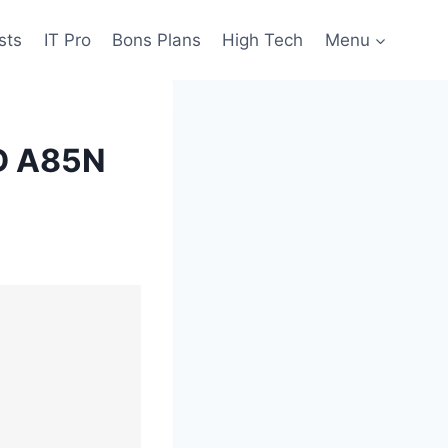
sts
IT Pro
Bons Plans
High Tech
Menu
ED A85N