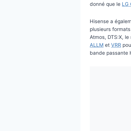
donné que le
LG 
Hisense a égaleme
plusieurs format
Atmos, DTS:X, le
ALLM
et
VRR
pour
bande passante H