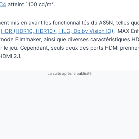
C4
atteint 1100 cd/m².
nt mis en avant les fonctionnalités du A85N, telles qu
s
HDR (HDR10, HDR10+, HLG, Dolby Vision IQ)
, IMAX En
 mode Filmmaker, ainsi que diverses caractéristiques H
 le jeu. Cependant, seuls deux des ports HDMI prennen
DMI 2.1.
La suite après la publicité