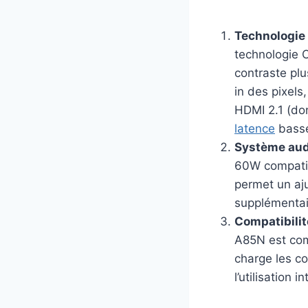
Technologie 
technologie 
contraste plu
in des pixels
HDMI 2.1 (do
latence
basse 
Système audi
60W compatibl
permet un aju
supplémentai
Compatibilit
A85N est comp
charge les co
l’utilisation i