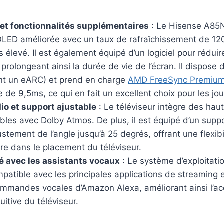
et fonctionnalités supplémentaires
: Le Hisense A85N
OLED améliorée avec un taux de rafraîchissement de 12
s élevé. Il est également équipé d’un logiciel pour réduire
, prolongeant ainsi la durée de vie de l’écran. Il dispose
nt un eARC) et prend en charge
AMD FreeSync Premiu
de 9,5ms, ce qui en fait un excellent choix pour les jou
o et support ajustable
: Le téléviseur intègre des hau
es avec Dolby Atmos. De plus, il est équipé d’un suppo
stement de l’angle jusqu’à 25 degrés, offrant une flexibi
re dans le placement du téléviseur.
é avec les assistants vocaux
: Le système d’exploitati
atible avec les principales applications de streaming 
mmandes vocales d’Amazon Alexa, améliorant ainsi l’acc
ntuitive du téléviseur.