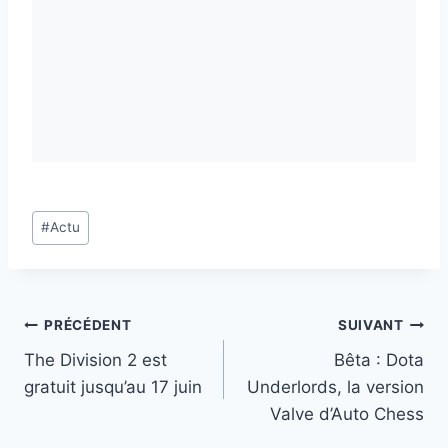
Étiquettes
#
Actu
de
la
publication :
Navigation
PRÉCÉDENT
SUIVANT
The Division 2 est
Bêta : Dota
de
gratuit jusqu’au 17 juin
Underlords, la version
l’article
Valve d’Auto Chess