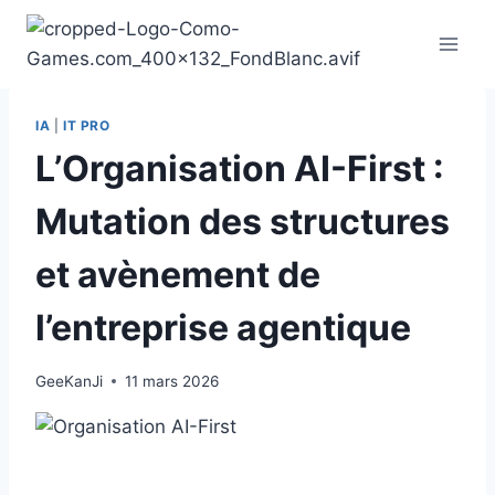
Aller
au
contenu
IA
|
IT PRO
L’Organisation AI-First :
Mutation des structures
et avènement de
l’entreprise agentique
GeeKanJi
11 mars 2026