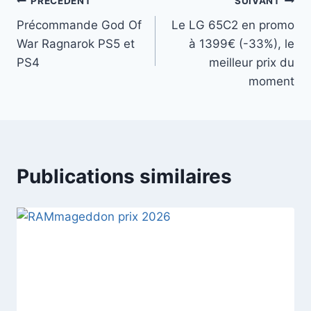
Navigation
PRÉCÉDENT
SUIVANT
Précommande God Of
Le LG 65C2 en promo
de
War Ragnarok PS5 et
à 1399€ (-33%), le
l’article
PS4
meilleur prix du
moment
Publications similaires