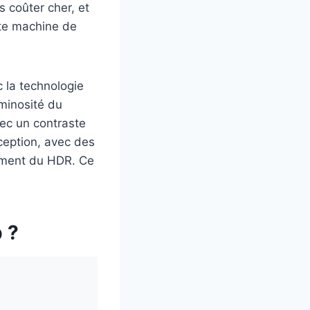
 coûter cher, et
tte machine de
c la technologie
uminosité du
vec un contraste
ception, avec des
aiment du HDR. Ce
 ?