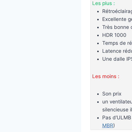
Les plus :
Rétroéclaira
Excellente 
Très bonne c
HDR 1000
Temps de r
Latence rédu
Une dalle IP
Les moins :
Son prix
un ventilate
silencieuse i
Pas d’ULMB (
MBR
)