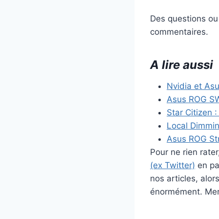
Des questions ou 
commentaires.
A lire aussi
Nvidia et Asu
Asus ROG SW
Star Citizen :
Local Dimming
Asus ROG Str
Pour ne rien rat
(ex Twitter)
en par
nos articles, alo
énormément. Merc