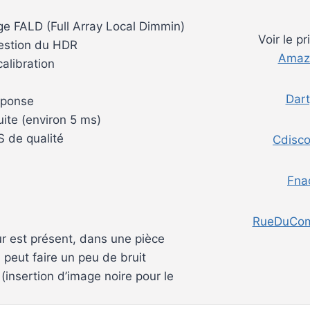
ge FALD (Full Array Local Dimmin)
Voir le pr
gestion du HDR
Amaz
alibration
Dart
éponse
ite (environ 5 ms)
S de qualité
Cdisco
Fna
RueDuCo
ur est présent, dans une pièce
l peut faire un peu de bruit
insertion d’image noire pour le