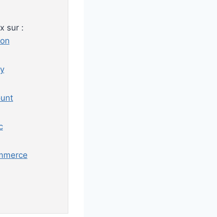
ix sur :
on
y
unt
c
mmerce