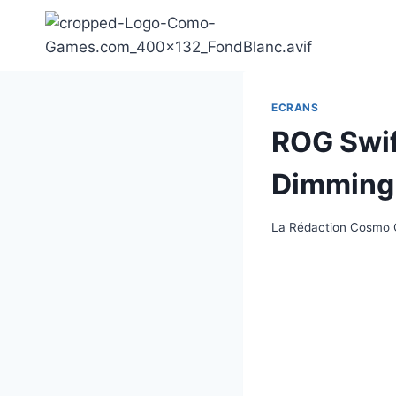
Aller
au
contenu
ECRANS
ROG Swif
Dimming
La Rédaction Cosmo