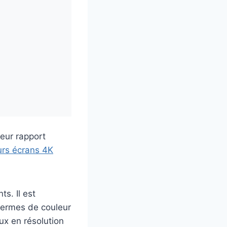
leur rapport
urs écrans 4K
s. Il est
 termes de couleur
eux en résolution