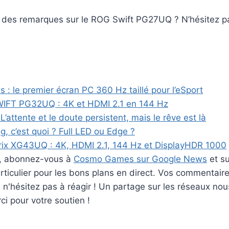
des remarques sur le ROG Swift PG27UQ ? N’hésitez pas 
s : le premier écran PC 360 Hz taillé pour l’eSport
IFT PG32UQ : 4K et HDMI 2.1 en 144 Hz
 L’attente et le doute persistent, mais le rêve est là
, c’est quoi ? Full LED ou Edge ?
ix XG43UQ : 4K, HDMI 2.1, 144 Hz et DisplayHDR 1000
er, abonnez-vous à
Cosmo Games sur Google News
et s
ticulier pour les bons plans en direct. Vos commentaire
rs n'hésitez pas à réagir ! Un partage sur les réseaux nou
i pour votre soutien !