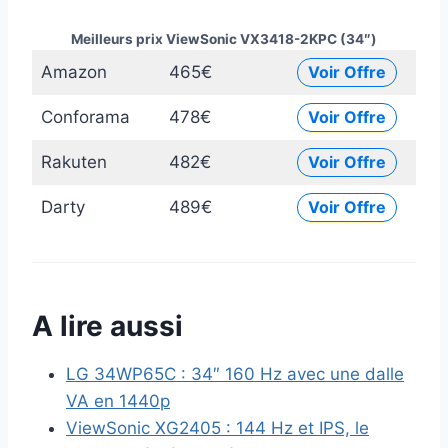
Meilleurs prix ViewSonic VX3418-2KPC (34″)
Amazon
465€
Voir Offre
Conforama
478€
Voir Offre
Rakuten
482€
Voir Offre
Darty
489€
Voir Offre
A lire aussi
LG 34WP65C : 34″ 160 Hz avec une dalle
VA en 1440p
ViewSonic XG2405 : 144 Hz et IPS, le