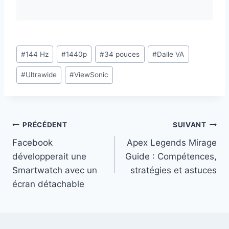
Étiquettes
#
144 Hz
#
1440p
#
34 pouces
#
Dalle VA
de
#
Ultrawide
#
ViewSonic
la
publication :
Navigation
PRÉCÉDENT
SUIVANT
Facebook
Apex Legends Mirage
de
développerait une
Guide : Compétences,
l’article
Smartwatch avec un
stratégies et astuces
écran détachable