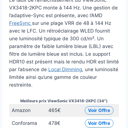
Le taux de rafraîchissement du ViewSonic
VX3418-2KPC monte à 144 Hz. Une gestion de
l’adaptive-Sync est présente, avec l’AMD
FreeSync
sur une plage VRR de 48 à 144 Hz
avec le LFC. Un rétroéclairage WLED fournit
une luminosité typique de 300 cd/m². Un
paramètre de faible lumière bleue (LBL) avec
filtre de lumière bleue est inclus. Le support
HDR10 est présent mais le rendu HDR est limité
par l’absence de
Local Dimming
, une luminosité
limitée ainsi qu’une gamme de couleur
restreinte.
Meilleurs prix ViewSonic VX3418-2KPC (34″)
Amazon
465€
Voir Offre
Conforama
478€
Voir Offre