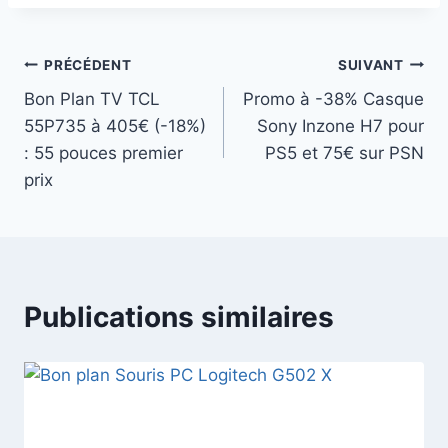
la
publication :
Navigation
PRÉCÉDENT
SUIVANT
Bon Plan TV TCL
Promo à -38% Casque
de
55P735 à 405€ (-18%)
Sony Inzone H7 pour
l’article
: 55 pouces premier
PS5 et 75€ sur PSN
prix
Publications similaires