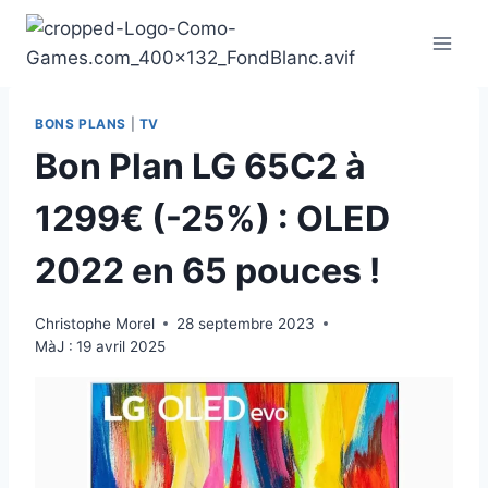
Aller
au
contenu
BONS PLANS
|
TV
Bon Plan LG 65C2 à
1299€ (-25%) : OLED
2022 en 65 pouces !
Christophe Morel
28 septembre 2023
MàJ :
19 avril 2025