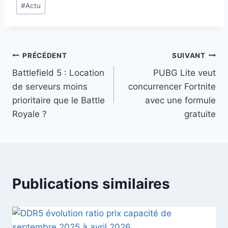
#
Actu
de
la
publication :
Navigation
PRÉCÉDENT
SUIVANT
Battlefield 5 : Location
PUBG Lite veut
de
de serveurs moins
concurrencer Fortnite
l’article
prioritaire que le Battle
avec une formule
Royale ?
gratuite
Publications similaires