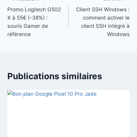
Navigation
Promo Logitech G502
Client SSH Windows :
de
X à 55€ (-38%) :
comment activer le
l’article
souris Gamer de
client SSH intégré à
référence
Windows
Publications similaires