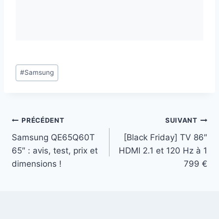
Étiquettes
#
Samsung
de
la
publication :
Navigation
PRÉCÉDENT
SUIVANT
Samsung QE65Q60T
[Black Friday] TV 86″
de
65″ : avis, test, prix et
HDMI 2.1 et 120 Hz à 1
l’article
dimensions !
799 €