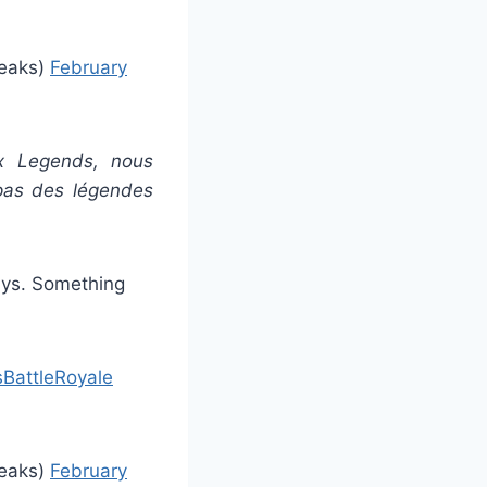
eaks)
February
x Legends, nous
 pas des légendes
ays. Something
BattleRoyale
eaks)
February