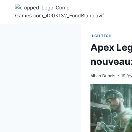
Aller
au
contenu
HIGH TECH
Apex Leg
nouveaux
Alban Dubois
19 fé