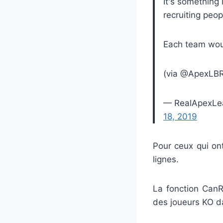
It's something l
recruiting peop
Each team wou
(via @ApexLBR
— RealApexLe
18, 2019
Pour ceux qui on
lignes.
La fonction CanR
des joueurs KO d