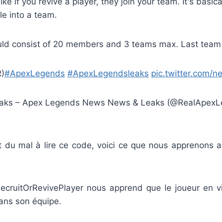
ike if you revive a player, they join your team. It's basica
le into a team.
ld consist of 20 members and 3 teams max. Last team 
)
#ApexLegends
#ApexLegendsleaks
pic.twitter.com/
aks – Apex Legends News News & Leaks (@RealApexL
t du mal à lire ce code, voici ce que nous apprenons 
ecruitOrRevivePlayer nous apprend que le joueur en vi
ans son équipe.