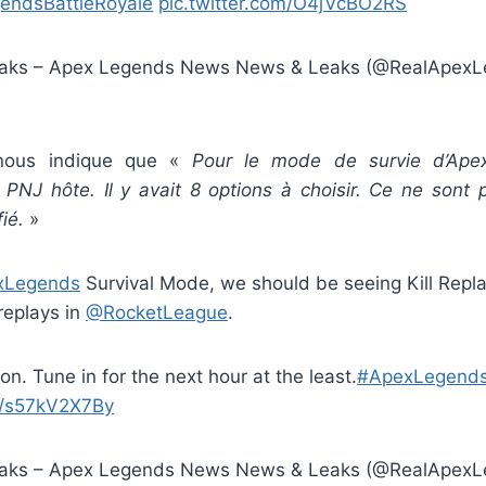
endsBattleRoyale
pic.twitter.com/O4jVcBO2RS
aks – Apex Legends News News & Leaks (@RealApexL
nous indique que «
Pour le mode de survie d’Ape
n PNJ hôte. Il y avait 8 options à choisir. Ce ne sont
fié.
»
xLegends
Survival Mode, we should be seeing Kill Repl
 replays in
@RocketLeague
.
n. Tune in for the next hour at the least.
#ApexLegends
om/s57kV2X7By
aks – Apex Legends News News & Leaks (@RealApexL