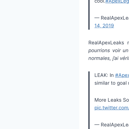
cool.
#ApexLeg
— RealApexLe
14, 2019
RealApexLeaks 
pourrions voir u
normales, j’ai véri
LEAK: In
#Ape
similar to goal
More Leaks Soo
pic.twitter.c
— RealApexLe