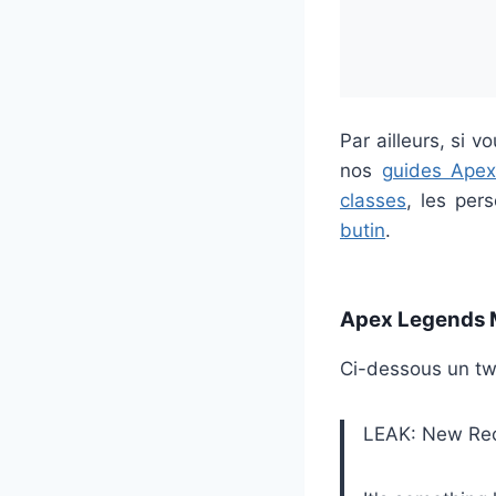
Par ailleurs, si 
nos
guides Ape
classes
, les per
butin
.
Apex Legends M
Ci-dessous un tw
LEAK: New Rec