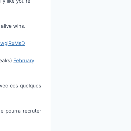
lly like you're
alive wins.
newgiRxMsD
eaks)
February
avec ces quelques
e pourra recruter