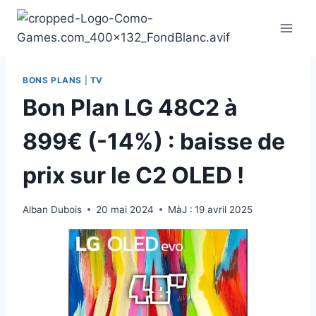
Aller
au
contenu
BONS PLANS
|
TV
Bon Plan LG 48C2 à
899€ (-14%) : baisse de
prix sur le C2 OLED !
Alban Dubois
20 mai 2024
MàJ :
19 avril 2025