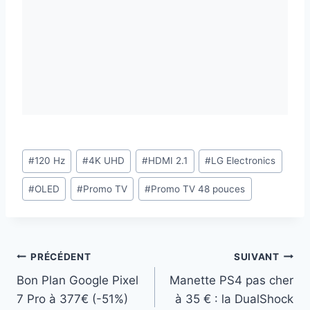
Étiquettes
#
120 Hz
#
4K UHD
#
HDMI 2.1
#
LG Electronics
de
#
OLED
#
Promo TV
#
Promo TV 48 pouces
la
publication :
Navigation
PRÉCÉDENT
SUIVANT
Bon Plan Google Pixel
Manette PS4 pas cher
de
7 Pro à 377€ (-51%)
à 35 € : la DualShock