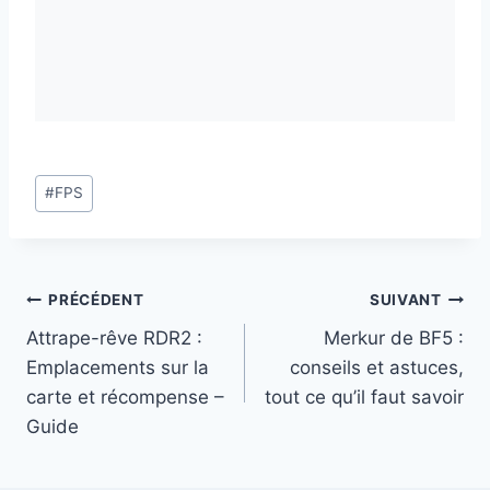
Étiquettes
#
FPS
de
la
publication :
Navigation
PRÉCÉDENT
SUIVANT
Attrape-rêve RDR2 :
Merkur de BF5 :
de
Emplacements sur la
conseils et astuces,
l’article
carte et récompense –
tout ce qu’il faut savoir
Guide