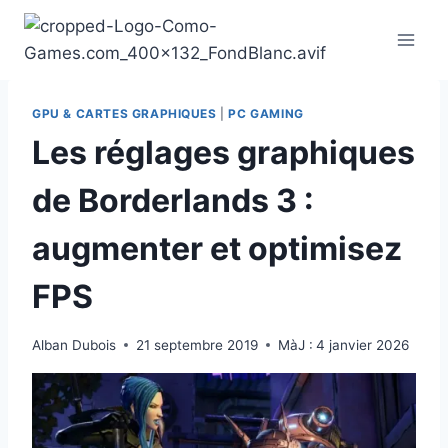
Aller
au
contenu
GPU & CARTES GRAPHIQUES
|
PC GAMING
Les réglages graphiques
de Borderlands 3 :
augmenter et optimisez
FPS
Alban Dubois
21 septembre 2019
MàJ :
4 janvier 2026