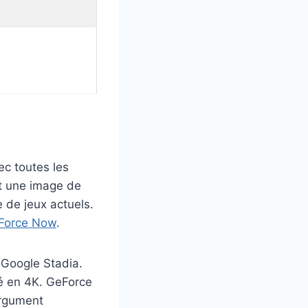
c toutes les
et une image de
e de jeux actuels.
Force Now
.
 Google Stadia.
 en 4K. GeForce
argument