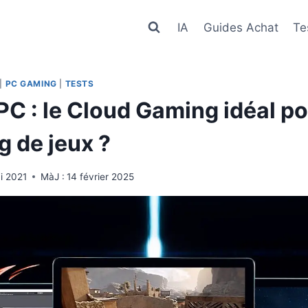
IA
Guides Achat
Te
|
PC GAMING
|
TESTS
C : le Cloud Gaming idéal po
g de jeux ?
i 2021
MàJ :
14 février 2025