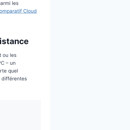
parmi les
omparatif Cloud
istance
 ou les
PC – un
rte quel
 différentes