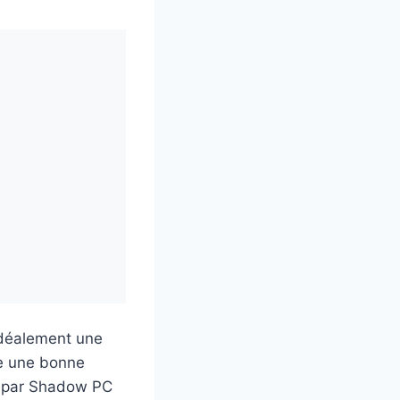
 idéalement une
te une bonne
rni par Shadow PC